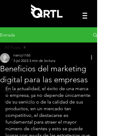
Entrada
All Posts
nancy1165
All Posts
3 jul 2023
3 min de lectura
Beneficios del marketing
creatividad
digital para las empresas
ideas
En la actualidad, el éxito de una marca 
Noticias
o empresa, ya no depende únicamente 
Marketing B2B
de su servicio o de la calidad de sus 
productos, en un mercado tan 
competitivo, el destacarse es 
fundamental para atraer el mayor 
número de clientes y esto se puede 
lograr con ayuda de las estrategias que 