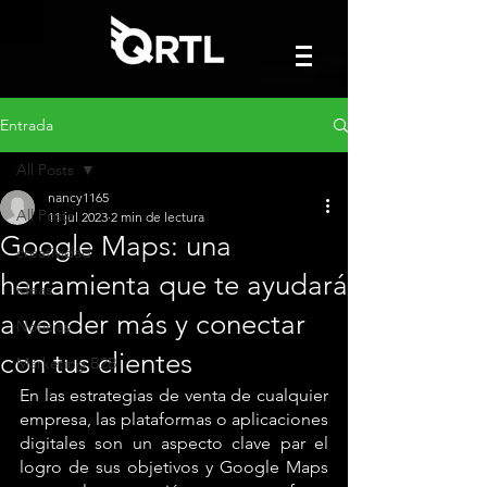
Entrada
All Posts
nancy1165
All Posts
11 jul 2023
2 min de lectura
Google Maps: una
creatividad
herramienta que te ayudará
ideas
a vender más y conectar
Noticias
con tus clientes
Marketing B2B
En las estrategias de venta de cualquier 
empresa, las plataformas o aplicaciones 
digitales son un aspecto clave par el 
logro de sus objetivos y Google Maps 