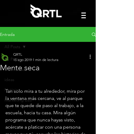
Entrada
All Posts
QRTL
All Posts
15 ago 2019
1 min de lectura
Mente seca
creatividad
ideas
Noticias
Tan solo mira a tu alrededor, mira por 
la ventana más cercana, ve al parque 
Marketing B2B
que te quede de paso al trabajo, a la 
escuela, hacia tu casa. Mira algún 
programa que nunca hayas visto, 
acércate a platicar con una persona 